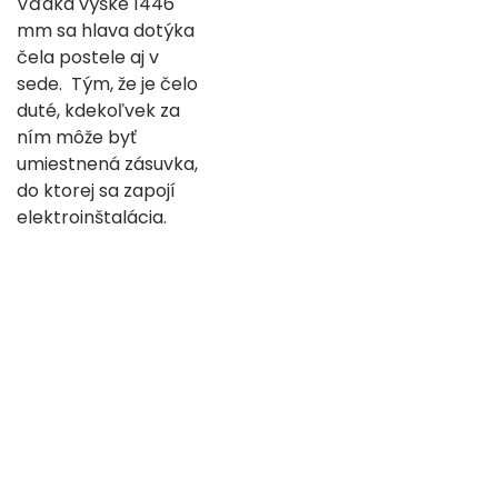
Vďaka výške 1446
mm sa hlava dotýka
čela postele aj v
sede. Tým, že je čelo
duté, kdekoľvek za
ním môže byť
umiestnená zásuvka,
do ktorej sa zapojí
elektroinštalácia.