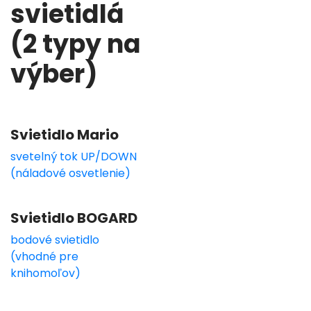
svietidlá
(2 typy na
výber)
Svietidlo Mario
svetelný tok UP/DOWN
(náladové osvetlenie)
Svietidlo BOGARD
bodové svietidlo
(vhodné pre
knihomoľov)