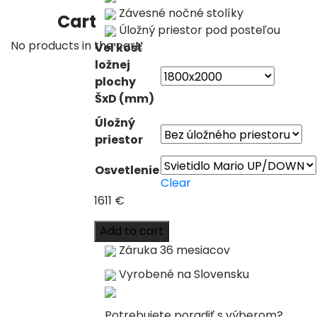
Závesné nočné stolíky
Cart
Úložný priestor pod posteľou
No products in the cart.
Veľkosť
ložnej
plochy
ŠxD (mm)
Úložný
priestor
Osvetlenie
Clear
1611
€
Add to cart
Záruka 36 mesiacov
Vyrobené na Slovensku
Potrebujete poradiť s výberom?