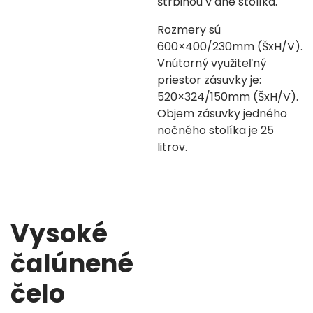
štrbinou v dne stolíka.
Rozmery sú
600×400/230mm (ŠxH/V).
Vnútorný využiteľný
priestor zásuvky je:
520×324/150mm (ŠxH/V).
Objem zásuvky jedného
nočného stolíka je 25
litrov.
Vysoké
čalúnené
čelo