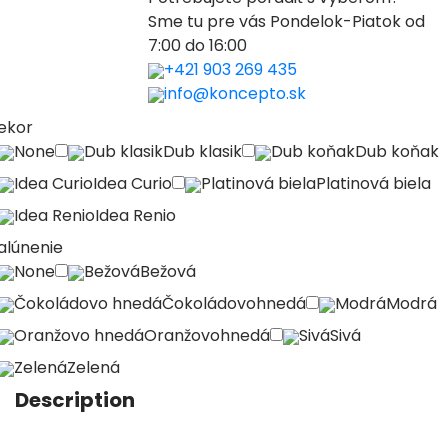
Sme tu pre vás Pondelok-Piatok od
7:00 do 16:00
+421 903 269 435
info@koncepto.sk
ekor
None
Dub klasik
Dub klasik
Dub koňak
Dub koňak
Idea Curio
Idea Curio
Platinová biela
Platinová biela
Idea Renio
Idea Renio
alúnenie
None
Bežová
Bežová
Čokoládovo hnedá
Čokoládovohnedá
Modrá
Modrá
Oranžovo hnedá
Oranžovohnedá
Sivá
Sivá
Zelená
Zelená
Description