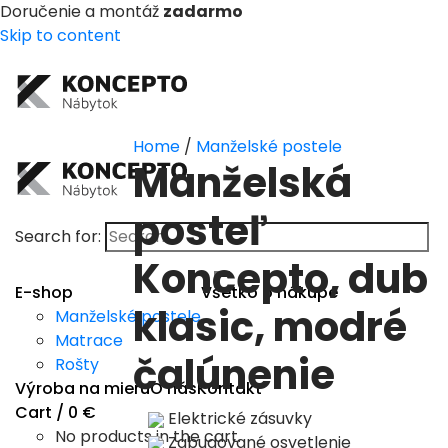
Doručenie a montáž
zadarmo
Skip to content
Home
/
Manželské postele
Manželská
posteľ
Search for:
Koncepto, dub
E-shop
Všetko o nákupe
klasic, modré
Manželské postele
Matrace
čalúnenie
Rošty
Výroba na mieru
O nás
Kontakt
Cart /
0
€
Elektrické zásuvky
No products in the cart.
Zabudované osvetlenie