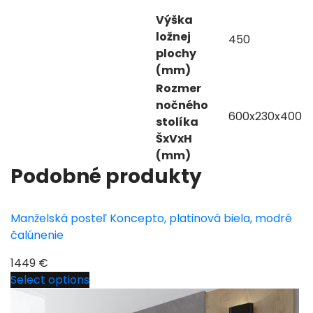
Výška
ložnej
450
plochy
(mm)
Rozmer
nočného
600x230x400
stolíka
ŠxVxH
(mm)
Podobné produkty
Manželská posteľ Koncepto, platinová biela, modré
čalúnenie
1449
€
Select options