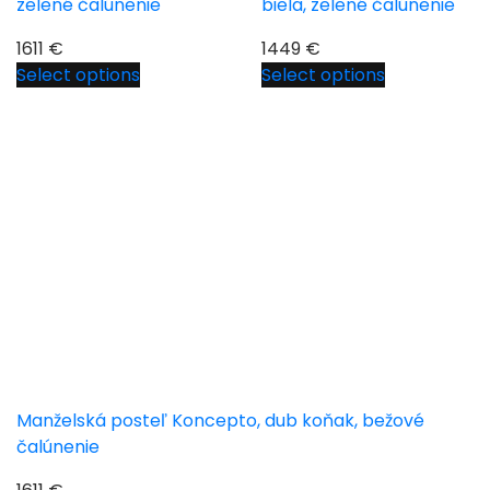
zelené čalúnenie
biela, zelené čalúnenie
1611
€
1449
€
Select options
Select options
Manželská posteľ Koncepto, dub koňak, bežové
čalúnenie