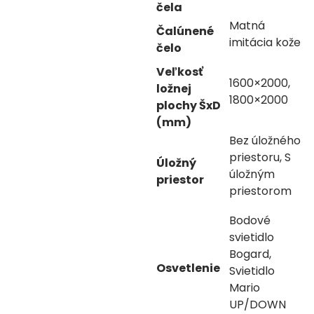
čela
Matná
Čalúnené
imitácia kože
čelo
Veľkosť
1600×2000,
ložnej
1800×2000
plochy ŠxD
(mm)
Bez úložného
priestoru, S
Úložný
úložným
priestor
priestorom
Bodové
svietidlo
Bogard,
Osvetlenie
Svietidlo
Mario
UP/DOWN