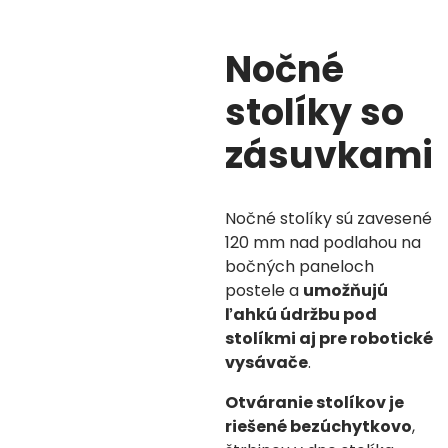
Nočné
stolíky so
zásuvkami
Nočné stolíky
sú zavesené
120 mm nad podlahou na
bočných paneloch
postele a
umožňujú
ľahkú údržbu pod
stolíkmi aj pre robotické
vysávače
.
Otváranie stolíkov je
riešené bezúchytkovo
,