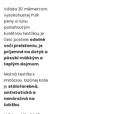
Vďaka 30 milimetrom
vysokohustej PUR
peny a rúnu
potiahnutým
kvalitnou textíliou, je
čelo postele
odolné
voči preležaniu,
je
príjemné na dotyk a
pôsobí mäkkým a
teplým dojmom
.
Matná textília s
imitáciou bizónej kože
je
stálofarebná,
antistatická a
nenáročná na
údržbu
.