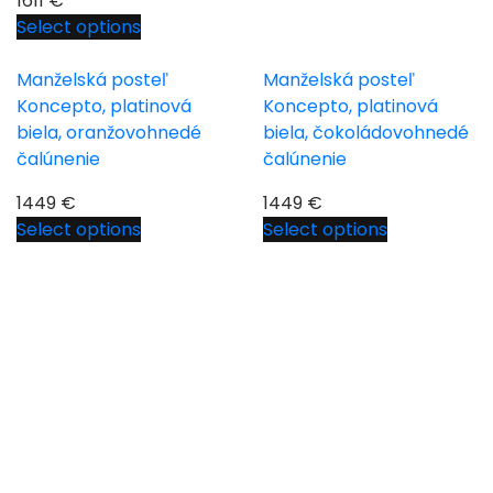
1611
€
Select options
Manželská posteľ
Manželská posteľ
Koncepto, platinová
Koncepto, platinová
biela, oranžovohnedé
biela, čokoládovohnedé
čalúnenie
čalúnenie
1449
€
1449
€
Select options
Select options