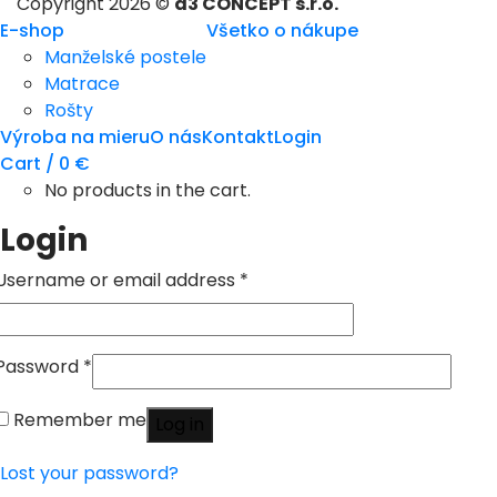
Copyright 2026 ©
a3 CONCEPT s.r.o.
E-shop
Všetko o nákupe
Manželské postele
Matrace
Rošty
Výroba na mieru
O nás
Kontakt
Login
Cart /
0
€
No products in the cart.
Login
Username or email address
*
Password
*
Remember me
Log in
Lost your password?