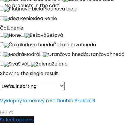
No products in the cart.
Platinová biela
Platinová biela
Idea Renio
Idea Renio
Čalúnenie
None
Bežová
Bežová
Čokoládovo hnedá
Čokoládovohnedá
Modrá
Modrá
Oranžovo hnedá
Oranžovohnedá
Sivá
Sivá
Zelená
Zelená
Showing the single result
Výklopný lamelový rošt Double Praktik B
160
€
Select options