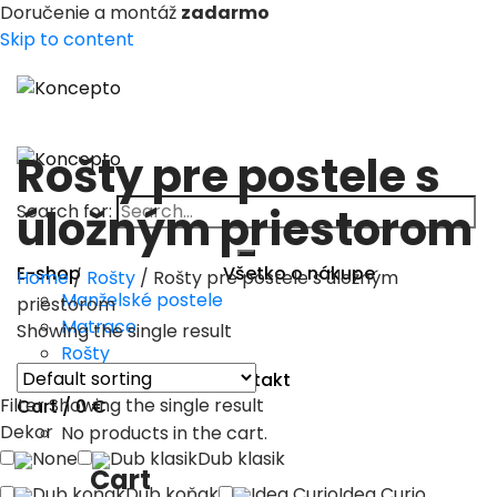
Doručenie a montáž
zadarmo
Skip to content
Rošty pre postele s
Search for:
úložným priestorom
E-shop
Všetko o nákupe
Home
/
Rošty
/
Rošty pre postele s úložným
Manželské postele
priestorom
Matrace
Showing the single result
Rošty
Výroba na mieru
O nás
Kontakt
Filter
Showing the single result
Cart /
0
€
Dekor
No products in the cart.
None
Dub klasik
Dub klasik
Cart
Dub koňak
Dub koňak
Idea Curio
Idea Curio