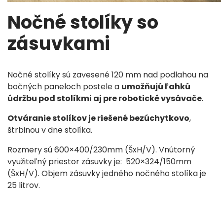
Nočné stolíky so
zásuvkami
Nočné stolíky
sú zavesené 120 mm nad podlahou na
bočných paneloch postele a
umožňujú ľahkú
údržbu pod stolíkmi aj pre robotické vysávače
.
Otváranie stolíkov je riešené bezúchytkovo
,
štrbinou v dne stolíka.
Rozmery sú 600×400/230mm (ŠxH/V). Vnútorný
využiteľný priestor zásuvky je: 520×324/150mm
(ŠxH/V).
Objem zásuvky jedného nočného stolíka je
25 litrov.