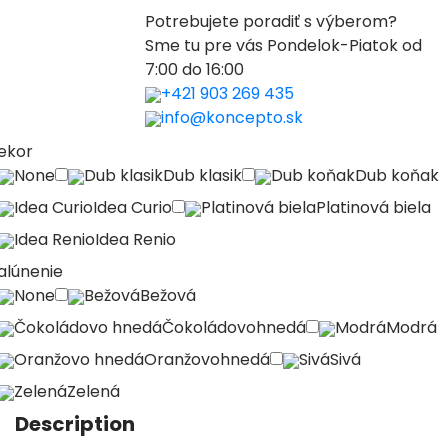
Potrebujete poradiť s výberom?
Sme tu pre vás Pondelok-Piatok od
7:00 do 16:00
+421 903 269 435
info@koncepto.sk
ekor
None
Dub klasik
Dub klasik
Dub koňak
Dub koňak
Idea Curio
Idea Curio
Platinová biela
Platinová biela
Idea Renio
Idea Renio
alúnenie
None
Bežová
Bežová
Čokoládovo hnedá
Čokoládovohnedá
Modrá
Modrá
Oranžovo hnedá
Oranžovohnedá
Sivá
Sivá
Zelená
Zelená
Description