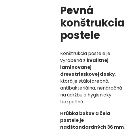
Pevná
konštrukcia
postele
Konštrukcia postele je
vyrobená z
kvalitnej
laminovanej
drevotrieskovej dosky
,
ktorá je stálofarebná,
antibakteriálna, nenáročná
na údržbu a hygienicky
bezpečná.
Hrúbka bokov a čela
postele je
nadštandardných 36 mm
.