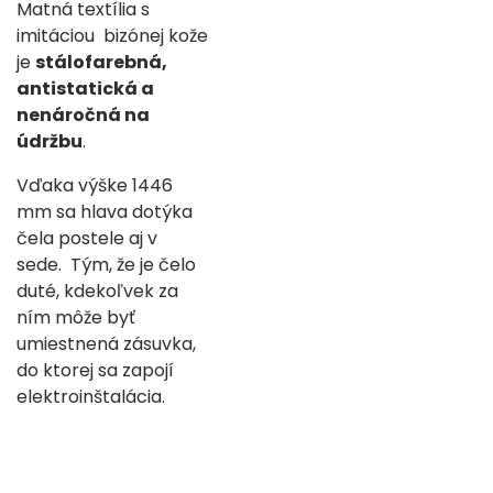
Matná textília s
imitáciou bizónej kože
je
stálofarebná,
antistatická a
nenáročná na
údržbu
.
Vďaka výške 1446
mm sa hlava dotýka
čela postele aj v
sede. Tým, že je čelo
duté, kdekoľvek za
ním môže byť
umiestnená zásuvka,
do ktorej sa zapojí
elektroinštalácia.