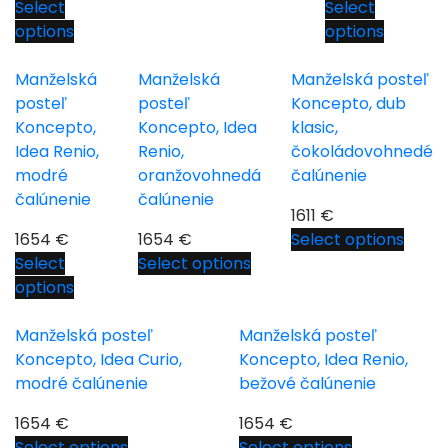
Select
Select
options
options
Manželská
Manželská
Manželská posteľ
posteľ
posteľ
Koncepto, dub
Koncepto,
Koncepto, Idea
klasic,
Idea Renio,
Renio,
čokoládovohnedé
modré
oranžovohnedá
čalúnenie
čalúnenie
čalúnenie
1611
€
1654
€
1654
€
Select options
Select
Select options
options
Manželská posteľ
Manželská posteľ
Koncepto, Idea Curio,
Koncepto, Idea Renio,
modré čalúnenie
bežové čalúnenie
1654
€
1654
€
Select options
Select options