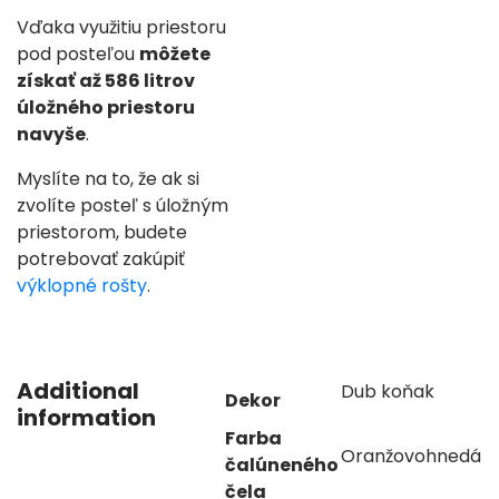
Vďaka využitiu priestoru
pod posteľou
môžete
získať až 586 litrov
úložného priestoru
navyše
.
Myslíte na to, že ak si
zvolíte posteľ s úložným
priestorom, budete
potrebovať zakúpiť
výklopné rošty
.
Additional
Dub koňak
Dekor
information
Farba
Oranžovohnedá
čalúneného
čela