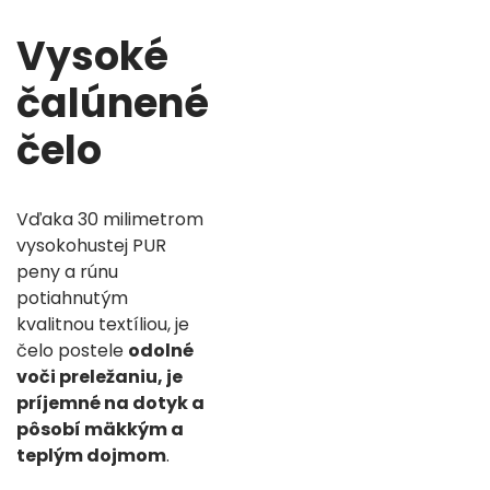
Vysoké
čalúnené
čelo
Vďaka 30 milimetrom
vysokohustej PUR
peny a rúnu
potiahnutým
kvalitnou textíliou, je
čelo postele
odolné
voči preležaniu,
je
príjemné na dotyk a
pôsobí mäkkým a
teplým dojmom
.