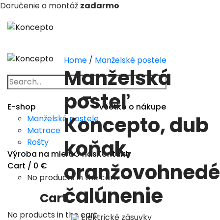
Doručenie a montáž
zadarmo
Skip
to
content
Home
/
Manželské postele
Manželská
Search
for:
posteľ
E-shop
Všetko o nákupe
Koncepto, dub
Manželské postele
Matrace
koňak,
Rošty
Výroba na mieru
O nás
Kontakt
oranžovohnedé
Cart /
0
€
No products in the cart.
čalúnenie
Cart
No products in the cart.
Elektrické zásuvky