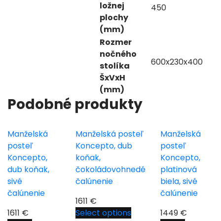
ložnej
450
plochy
(mm)
Rozmer
nočného
600x230x400
stolíka
ŠxVxH
(mm)
Podobné produkty
Manželská
Manželská posteľ
Manželská
posteľ
Koncepto, dub
posteľ
Koncepto,
koňak,
Koncepto,
dub koňak,
čokoládovohnedé
platinová
sivé
čalúnenie
biela, sivé
čalúnenie
čalúnenie
1611
€
1611
€
Select options
1449
€