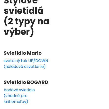
Štýlové
svietidlá
(2 typy na
výber)
Svietidlo Mario
svetelný tok UP/DOWN
(náladové osvetlenie)
Svietidlo BOGARD
bodové svietidlo
(vhodné pre
knihomoľov)