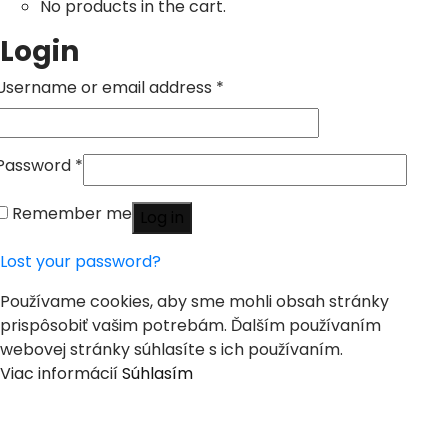
No products in the cart.
Login
Username or email address
*
Password
*
Remember me
Log in
Lost your password?
Používame cookies, aby sme mohli obsah stránky
prispôsobiť vašim potrebám. Ďalším používaním
webovej stránky súhlasíte s ich používaním.
Viac informácií
Súhlasím