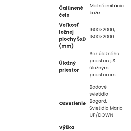
Matná imitácia
Čalúnené
kože
čelo
Veľkosť
1600×2000,
ložnej
1800×2000
plochy ŠxD
(mm)
Bez úložného
priestoru, S
Úložný
úložným
priestor
priestorom
Bodové
svietidlo
Bogard,
Osvetlenie
Svietidlo Mario
UP/DOWN
Výška