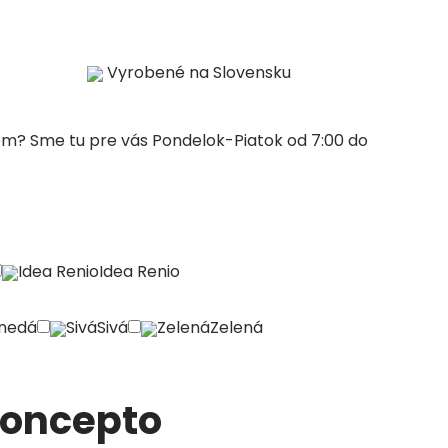
Vyrobené na Slovensku
rom?
Sme tu pre vás Pondelok-Piatok od 7:00 do
Idea Renio
Idea Renio
nedá
Sivá
Sivá
Zelená
Zelená
Koncepto