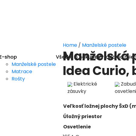
Home
/
Manželské postele
Manželská 
E-shop
Všetko o nákupe
Výroba na mier
Manželské postele
Idea Curio,
Matrace
Rošty
Elektrické
Zabud
zásuvky
osvetlen
Veľkosť ložnej plochy ŠxD 
Úložný priestor
Osvetlenie