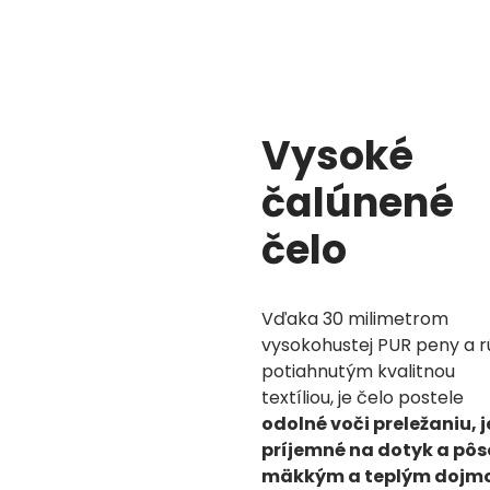
Vysoké
čalúnené
čelo
Vďaka 30 milimetrom
vysokohustej PUR peny a r
potiahnutým kvalitnou
textíliou, je čelo postele
odolné voči preležaniu,
j
príjemné na dotyk a pôs
mäkkým a teplým doj