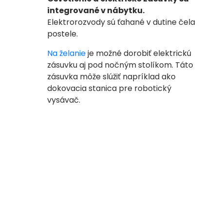
integrované v nábytku.
Elektrorozvody sú ťahané v dutine čela
postele.
Na želanie
je možné dorobiť elektrickú
zásuvku aj pod nočným stolíkom.
Táto
zásuvka môže slúžiť napríklad ako
dokovacia stanica pre robotický
vysávač.
2