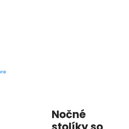
pre
Nočné
stolíky so