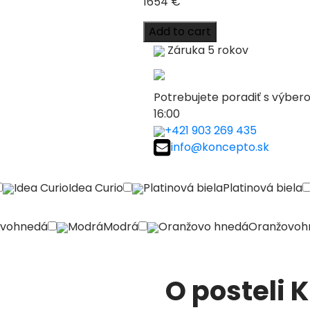
1654
€
Add to cart
Záruka 5 rokov
Potrebujete poradiť s výbe
16:00
+421 903 269 435
info@koncepto.sk
Idea Curio
Idea Curio
Platinová biela
Platinová biela
ovohnedá
Modrá
Modrá
Oranžovo hnedá
Oranžovoh
O posteli 