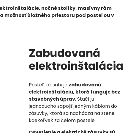
lektroinštalácie, nočné stolíky, masívny rám
a možnosť úložného priestoru pod posteľou v
Zabudovaná
elektroinštalácia
Posteľ obsahuje
zabudovanú
elektroinštaláciu, ktorá funguje bez
stavebných úprav
. Stačí ju
jednoducho zapojiť jedným káblom do
zásuvky, ktorá sa nachádza na stene
kdekoľvek za čelom postele.
Osvetlenie a elektrické zásuvky sú