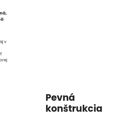
ná,
ná
aj v
ť
orej
Pevná
konštrukcia