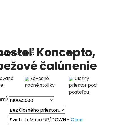
posteľ Koncepto,
u
O nás
Kontakt
 bežové čalúnenie
ované
Závesné
Úložný
ie
nočné stolíky
priestor pod
posteľou
(mm)
Clear