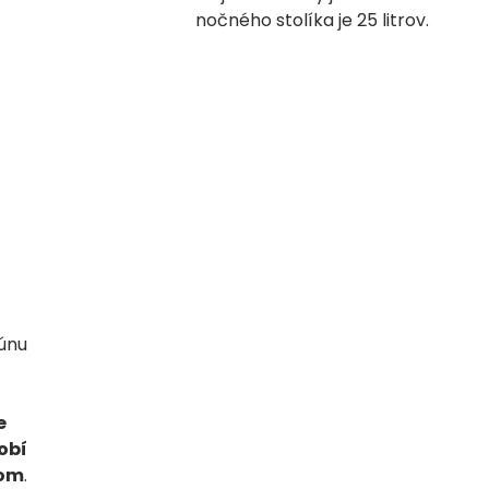
nočného stolíka je 25 litrov.
únu
e
obí
mom
.