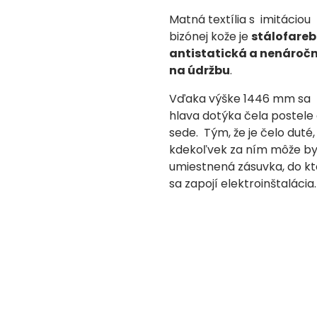
Matná textília s imitáciou
bizónej kože je
stálofareb
antistatická a nenároč
na údržbu
.
Vďaka výške 1446 mm sa
hlava dotýka čela postele 
sede. Tým, že je čelo duté,
kdekoľvek za ním môže by
umiestnená zásuvka, do kt
sa zapojí elektroinštalácia.