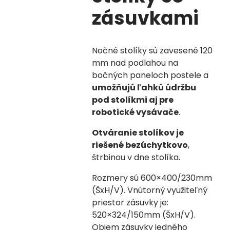
zásuvkami
Nočné stolíky
sú zavesené 120
mm nad podlahou na
bočných paneloch postele a
umožňujú ľahkú údržbu
pod stolíkmi aj pre
robotické vysávače
.
Otváranie stolíkov je
riešené bezúchytkovo
,
štrbinou v dne stolíka.
Rozmery sú 600×400/230mm
(ŠxH/V). Vnútorný využiteľný
priestor zásuvky je:
520×324/150mm (ŠxH/V).
Objem zásuvky jedného