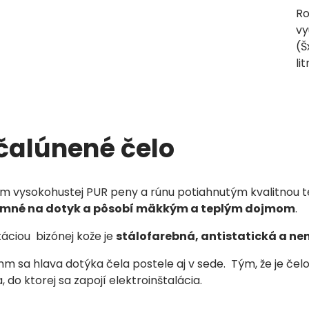
Ro
vy
(Š
lit
čalúnené čelo
 vysokohustej PUR peny a rúnu potiahnutým kvalitnou tex
jemné na dotyk a pôsobí mäkkým a teplým dojmom
.
táciou bizónej kože je
stálofarebná, antistatická a n
 sa hlava dotýka čela postele aj v sede. Tým, že je čel
do ktorej sa zapojí elektroinštalácia.