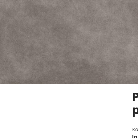
Ko
la