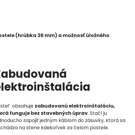
postele (hrúbka 36 mm) a možnosť úložného
Zabudovaná
lektroinštalácia
steľ obsahuje
zabudovanú elektroinštaláciu,
orá funguje bez stavebných úprav
. Stačí ju
dnoducho zapojiť jedným káblom do zásuvky, ktorá sa
chádza na stene kdekoľvek za čelom postele.