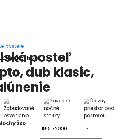
é postele
lská posteľ
u
O nás
Kontakt
to, dub klasic,
alúnenie
Závesné
Úložný
Zabudované
nočné
priestor pod
osvetlenie
stolíky
posteľou
plochy ŠxD