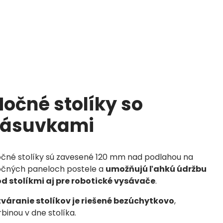
Nočné stolíky so
zásuvkami
čné stolíky
sú zavesené 120 mm nad podlahou na
čných paneloch postele a
umožňujú ľahkú údržbu
d stolíkmi aj pre robotické vysávače
.
váranie stolíkov je riešené bezúchytkovo
,
rbinou v dne stolíka.