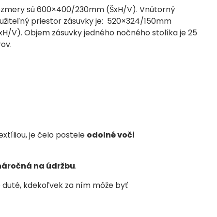
zmery sú 600×400/230mm (ŠxH/V). Vnútorný
užiteľný priestor zásuvky je: 520×324/150mm
xH/V).
Objem zásuvky jedného nočného stolíka je 25
rov.
tíliou, je čelo postele
odolné voči
enáročná na údržbu
.
o duté, kdekoľvek za ním môže byť