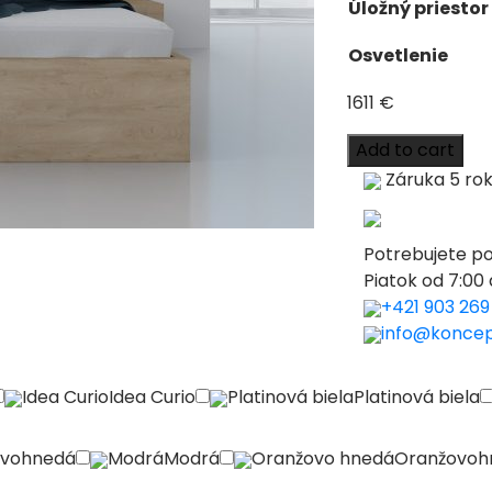
Úložný priestor
Osvetlenie
1611
€
Add to cart
Záruka 5 ro
Potrebujete p
Piatok od 7:00 
+421 903 269
info@koncep
Idea Curio
Idea Curio
Platinová biela
Platinová biela
ovohnedá
Modrá
Modrá
Oranžovo hnedá
Oranžovoh