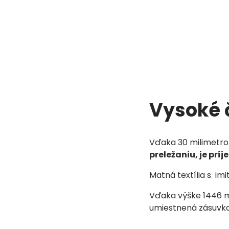
Vysoké 
Vďaka 30 milimetrom
preležaniu,
je prí
Matná textília s imi
Vďaka výške 1446 mm
umiestnená zásuvka, 