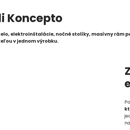
li Koncepto
elo, elektroinštalácie, nočné stolíky, masívny rám 
teľou v jednom výrobku.
e
Po
kt
je
na