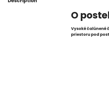
Description
O poste
Vysoké čalúnené č
priestoru pod pos