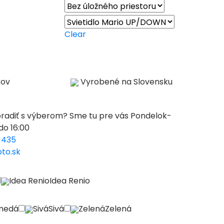
Clear
kov
Vyrobené na Slovensku
oradiť s výberom?
Sme tu pre vás Pondelok-
do 16:00
 435
to.sk
Idea Renio
Idea Renio
nedá
Sivá
Sivá
Zelená
Zelená