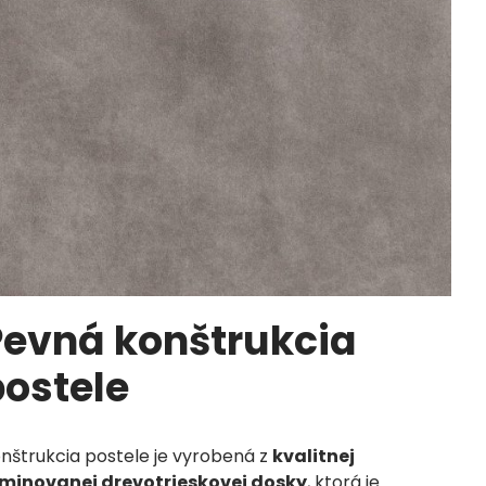
Pevná konštrukcia
postele
nštrukcia postele je vyrobená z
kvalitnej
minovanej drevotrieskovej dosky
, ktorá je