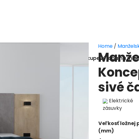
Home
/
Manželsk
Manže
E-shop
Všetko o nákupe
Výroba na mier
Manželské postele
Koncep
Matrace
Rošty
sivé č
Elektrické
zásuvky
Veľkosť ložnej 
(mm)