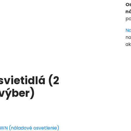
Os
n
po
Na
no
ak
svietidlá (2
 výber)
WN (náladové osvetlenie)