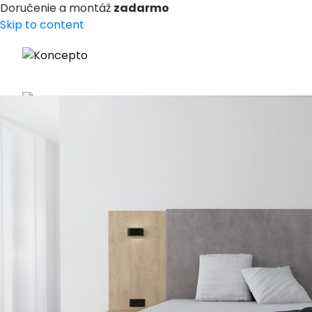
Doručenie a montáž
zadarmo
Skip to content
Search for:
Cart /
0
€
No products in the cart.
Cart
No products in the cart.