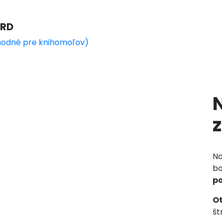
ARD
vhodné pre knihomoľov)
No
bo
po
Ot
št