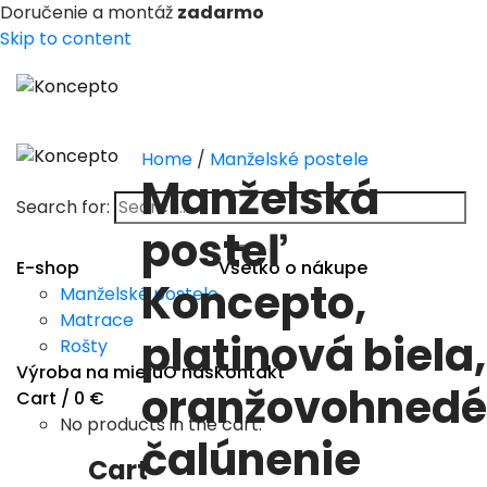
Doručenie a montáž
zadarmo
Skip to content
Home
/
Manželské postele
Manželská
Search for:
posteľ
E-shop
Všetko o nákupe
Koncepto,
Manželské postele
Matrace
platinová biela,
Rošty
Výroba na mieru
O nás
Kontakt
oranžovohnedé
Cart /
0
€
No products in the cart.
čalúnenie
Cart