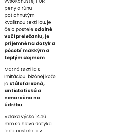
vysokohustej PUR
peny a rúnu
potiahnutým
kvalitnou textíliou, je
čelo postele
odolné
voči preležaniu,
je
príjemné na dotyk a
pôsobí mäkkým a
teplým dojmom
.
Matná textília s
imitáciou bizónej kože
je
stálofarebná,
antistatická a
nenáročná na
údržbu
.
Vďaka výške 1446
mm sa hlava dotýka
čela postele aj v