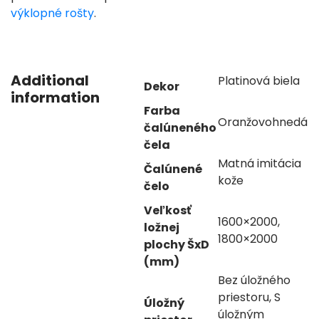
výklopné rošty
.
Additional
Platinová biela
Dekor
information
Farba
Oranžovohnedá
čalúneného
čela
Matná imitácia
Čalúnené
kože
čelo
Veľkosť
1600×2000,
ložnej
1800×2000
plochy ŠxD
(mm)
Bez úložného
priestoru, S
Úložný
úložným