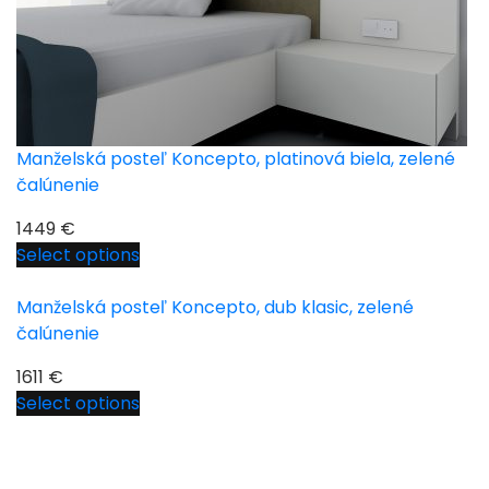
Manželská posteľ Koncepto, platinová biela, zelené
čalúnenie
1449
€
Select options
Manželská posteľ Koncepto, dub klasic, zelené
čalúnenie
1611
€
Select options