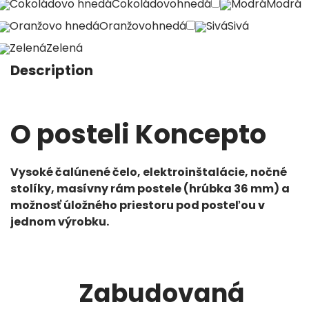
Čokoládovo hnedá
Čokoládovohnedá
Modrá
Modrá
Oranžovo hnedá
Oranžovohnedá
Sivá
Sivá
Zelená
Zelená
Description
O posteli Koncepto
Vysoké čalúnené čelo, elektroinštalácie, nočné
stolíky, masívny rám postele (hrúbka 36 mm) a
možnosť úložného priestoru pod posteľou v
jednom výrobku.
Zabudovaná