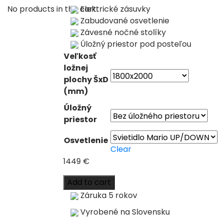
No products in the cart.
Elektrické zásuvky
Zabudované osvetlenie
Závesné nočné stolíky
Úložný priestor pod posteľou
Veľkosť
ložnej
plochy ŠxD
(mm)
Úložný
priestor
Osvetlenie
Clear
1449
€
Add to cart
Záruka 5 rokov
Vyrobené na Slovensku