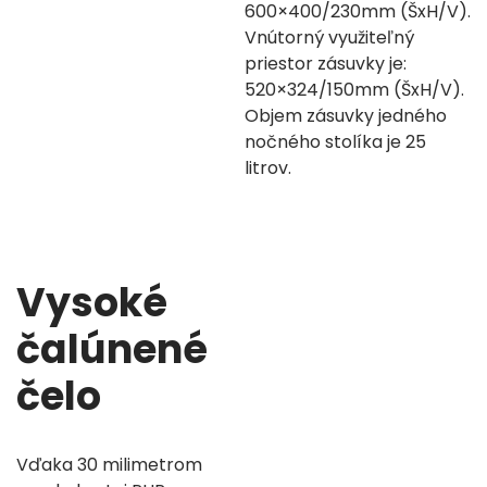
600×400/230mm (ŠxH/V).
Vnútorný využiteľný
priestor zásuvky je:
520×324/150mm (ŠxH/V).
Objem zásuvky jedného
nočného stolíka je 25
litrov.
Vysoké
čalúnené
čelo
Vďaka 30 milimetrom