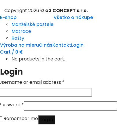
Copyright 2026 ©
a3 CONCEPT s.r.o.
E-shop
Všetko o nákupe
Manželské postele
Matrace
Rošty
Výroba na mieru
O nás
Kontakt
Login
Cart /
0
€
No products in the cart.
Login
Username or email address
*
Password
*
Remember me
Log in