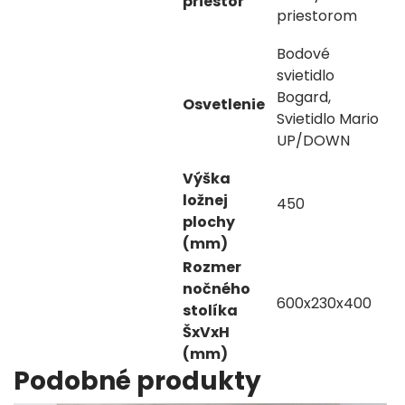
priestor
priestorom
Bodové
svietidlo
Bogard,
Osvetlenie
Svietidlo Mario
UP/DOWN
Výška
ložnej
450
plochy
(mm)
Rozmer
nočného
600x230x400
stolíka
ŠxVxH
(mm)
Podobné produkty