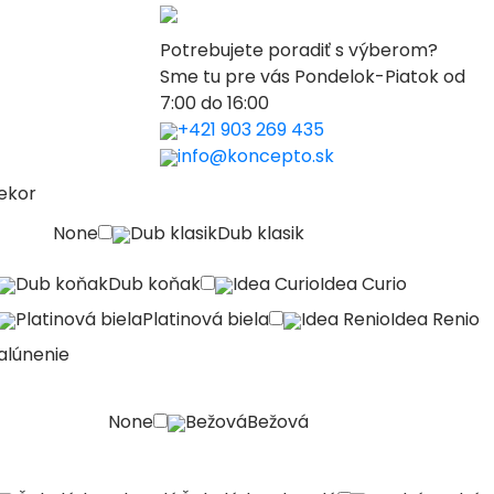
Potrebujete poradiť s výberom?
Sme tu pre vás Pondelok-Piatok od
7:00 do 16:00
+421 903 269 435
info@koncepto.sk
ekor
None
Dub klasik
Dub klasik
Dub koňak
Dub koňak
Idea Curio
Idea Curio
Platinová biela
Platinová biela
Idea Renio
Idea Renio
alúnenie
None
Bežová
Bežová