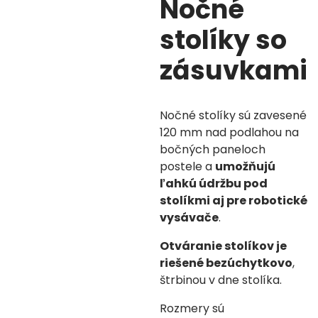
Nočné
stolíky so
zásuvkami
Nočné stolíky
sú zavesené
120 mm nad podlahou na
bočných paneloch
postele a
umožňujú
ľahkú údržbu pod
stolíkmi aj pre robotické
vysávače
.
Otváranie stolíkov je
riešené bezúchytkovo
,
štrbinou v dne stolíka.
Rozmery sú