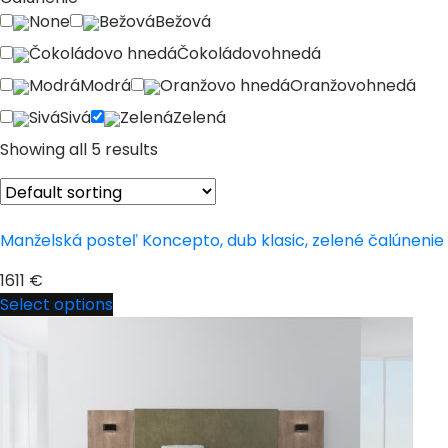
None
Bežová
Bežová
Čokoládovo hnedá
Čokoládovohnedá
Modrá
Modrá
Oranžovo hnedá
Oranžovohnedá
Sivá
Sivá
Zelená
Zelená
Showing all 5 results
Manželská posteľ Koncepto, dub klasic, zelené čalúnenie
1611
€
Select options