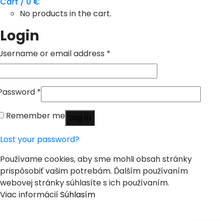
Cart /
0
€
No products in the cart.
Login
Username or email address
*
Password
*
Remember me
Log in
Lost your password?
Používame cookies, aby sme mohli obsah stránky
prispôsobiť vašim potrebám. Ďalším používaním
webovej stránky súhlasíte s ich používaním.
Viac informácií
Súhlasím