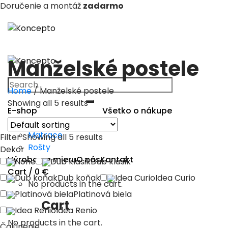
Doručenie a montáž
zadarmo
Skip
to
content
Manželské postele
Search
Home
/
Manželské postele
for:
Showing all 5 results
E-shop
Všetko o nákupe
Manželské postele
Matrace
Filter
Showing all 5 results
Rošty
Dekor
Výroba na mieru
O nás
Kontakt
None
Dub klasik
Dub klasik
Cart /
0
€
Dub koňak
Dub koňak
Idea Curio
Idea Curio
No products in the cart.
Platinová biela
Platinová biela
Cart
Idea Renio
Idea Renio
No products in the cart.
Čalúnenie