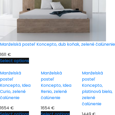
Manželská posteľ Koncepto, dub koňak, zelené čalúnenie
1611
€
Select options
Manželská
Manželská
Manželská
posteľ
posteľ
posteľ
Koncepto, Idea
Koncepto, Idea
Koncepto,
Curio, zelené
Renio, zelené
platinová biela,
čalúnenie
čalúnenie
zelené
čalúnenie
1654
€
1654
€
Select options
Select options
1449
€